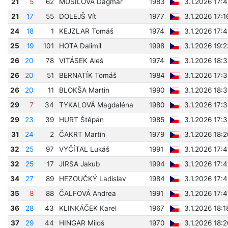
21
5
62
MUSILOVÁ Dagmar
1983
3.1.2026 17:
21
17
55
DOLEJŠ Vít
1977
3.1.2026 17:1
24
18
1
KEJZLAR Tomáš
1974
3.1.2026 17:
25
19
101
HOTA Dalimil
1998
3.1.2026 19:
26
20
78
VITÁSEK Aleš
1974
3.1.2026 18:
26
20
51
BERNATÍK Tomáš
1984
3.1.2026 17:
26
20
11
BLOKŠA Martin
1990
3.1.2026 18:
29
7
34
TYKALOVÁ Magdaléna
1980
3.1.2026 17:
29
23
39
HURT Štěpán
1985
3.1.2026 17:
31
24
2
ČAKRT Martin
1979
3.1.2026 18:
32
25
97
VYČÍTAL Lukáš
1991
3.1.2026 17:
32
25
17
JIRSA Jakub
1994
3.1.2026 17:
34
27
89
HEZOUČKÝ Ladislav
1984
3.1.2026 17:
35
8
88
ČALFOVÁ Andrea
1991
3.1.2026 17:
36
28
43
KLINKÁČEK Karel
1967
3.1.2026 18:1
37
29
44
HINGAR Miloš
1970
3.1.2026 18: