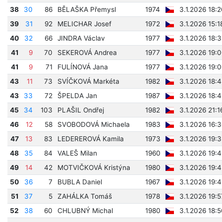
38
30
86
BĚLAŠKA Přemysl
1974
3.1.2026 18:
39
31
92
MELICHAR Josef
1972
3.1.2026 15:1
40
32
66
JINDRA Václav
1977
3.1.2026 18:
41
9
70
SEKEROVÁ Andrea
1977
3.1.2026 19:
41
9
71
FULÍNOVÁ Jana
1977
3.1.2026 19:
43
11
73
SVÍČKOVÁ Markéta
1982
3.1.2026 18:
43
33
72
ŠPELDA Jan
1987
3.1.2026 18:
45
34
103
PLAŠIL Ondřej
1982
3.1.2026 21:1
46
12
58
SVOBODOVÁ Michaela
1983
3.1.2026 16:
47
13
83
LEDEREROVÁ Kamila
1973
3.1.2026 19:
48
35
84
VALEŠ Milan
1960
3.1.2026 19:
49
14
42
MOTVIČKOVÁ Kristýna
1980
3.1.2026 19:
50
36
7
BUBLA Daniel
1967
3.1.2026 19:
51
37
5
ZAHÁLKA Tomáš
1978
3.1.2026 19:
52
38
60
CHLUBNÝ Michal
1980
3.1.2026 18: