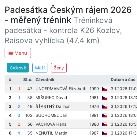
Padesátka Českým rájem 2026
- měřený trénink
Tréninková
padesátka - kontrola K26 Kozlov,
Raisova vyhlídka (47.4 km)
Menu
Celkově
Muži
Ženy
#
St.č.
Závodník
Datum a čas
1
1
47
UNGERMANOVÁ Elizabeth
1999
3.1.2026 17:
2
1
38
MIŠUREC David
1981
3.1.2026 18:
3
2
49
ŠŤASTNÝ Dalibor
1976
3.1.2026 17:1
4
3
102
SUCHOMEL Jan
1981
3.1.2026 18:
5
2
56
VÁCHOVÁ Hana
1980
3.1.2026 16:
6
4
35
NENUTIL Martin
1987
3.1.2026 17: