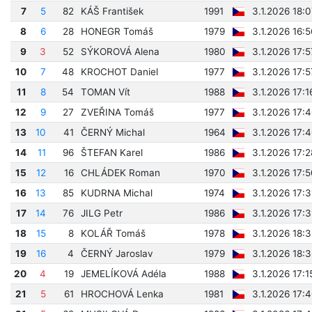
7
5
82
KÁŠ František
1991
3.1.2026 18:
8
6
28
HONEGR Tomáš
1979
3.1.2026 16:
9
3
52
SÝKOROVÁ Alena
1980
3.1.2026 17:
10
7
48
KROCHOT Daniel
1977
3.1.2026 17:
11
8
54
TOMAN Vít
1988
3.1.2026 17:1
12
9
27
ZVEŘINA Tomáš
1977
3.1.2026 17:
13
10
41
ČERNÝ Michal
1964
3.1.2026 17:
14
11
96
ŠTEFAN Karel
1986
3.1.2026 17:
15
12
16
CHLÁDEK Roman
1970
3.1.2026 17:
16
13
85
KUDRNA Michal
1974
3.1.2026 17:
17
14
76
JILG Petr
1986
3.1.2026 17:
18
15
8
KOLÁŘ Tomáš
1978
3.1.2026 18:
19
16
4
ČERNÝ Jaroslav
1979
3.1.2026 18:
20
4
19
JEMELÍKOVÁ Adéla
1988
3.1.2026 17:1
21
5
61
HROCHOVÁ Lenka
1981
3.1.2026 17: