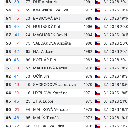
53
39
77
DUDA Marek
1991
3.1.2026 20:
54
15
59
KVASNIČKOVÁ Eva
1977
3.1.2026 19:
54
15
23
BABICOVÁ Eva
1988
3.1.2026 19:
54
40
74
HULÍNSKÝ Petr
1996
3.1.2026 20:
57
41
24
MACHOREK David
1994
3.1.2026 19:1
58
17
75
VALČÁKOVÁ Alžběta
1998
3.1.2026 20:
58
42
65
HALA Josef
1982
3.1.2026 20:
60
43
99
KOTLÁŘ Petr
1982
3.1.2026 20:
61
18
57
MACOLOVÁ Radka
1978
3.1.2026 18:
62
44
53
UČÍK Jiří
1978
3.1.2026 18:
63
19
9
SVOBODOVÁ Jaroslava
1979
3.1.2026 18:
64
20
6
HÝBLOVÁ Kateřina
1971
3.1.2026 18:
65
45
25
ZÍTA Lubor
1973
3.1.2026 21:
66
21
94
MALÍKOVÁ Vendula
1979
3.1.2026 19:1
66
46
95
MALÍK Tomáš
1972
3.1.2026 19:1
68
22
68
ZOUBKOVÁ Erika
1976
3.1.2026 21: