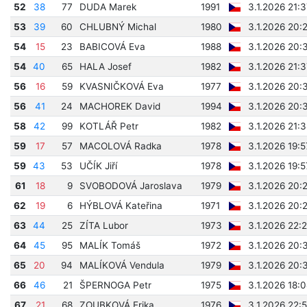
52
38
77
DUDA Marek
1991
3.1.2026 21:
53
39
60
CHLUBNÝ Michal
1980
3.1.2026 20:
54
15
23
BABICOVÁ Eva
1988
3.1.2026 20:
54
40
65
HALA Josef
1982
3.1.2026 21:
56
16
59
KVASNIČKOVÁ Eva
1977
3.1.2026 20:
56
41
24
MACHOREK David
1994
3.1.2026 20:
58
42
99
KOTLÁŘ Petr
1982
3.1.2026 21:
59
17
57
MACOLOVÁ Radka
1978
3.1.2026 19:
59
43
53
UČÍK Jiří
1978
3.1.2026 19:
61
18
9
SVOBODOVÁ Jaroslava
1979
3.1.2026 20:
62
19
6
HÝBLOVÁ Kateřina
1971
3.1.2026 20:
63
44
25
ZÍTA Lubor
1973
3.1.2026 22:
64
45
95
MALÍK Tomáš
1972
3.1.2026 20:
65
20
94
MALÍKOVÁ Vendula
1979
3.1.2026 20:
66
46
21
ŠPERNOGA Petr
1975
3.1.2026 18:
67
21
68
ZOUBKOVÁ Erika
1976
3.1.2026 22: