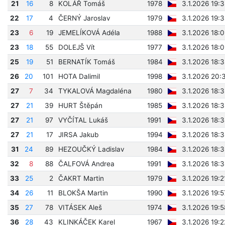
21
16
8
KOLÁŘ Tomáš
1978
3.1.2026 19:
22
17
4
ČERNÝ Jaroslav
1979
3.1.2026 19:
23
6
19
JEMELÍKOVÁ Adéla
1988
3.1.2026 18:
23
18
55
DOLEJŠ Vít
1977
3.1.2026 18:
25
19
51
BERNATÍK Tomáš
1984
3.1.2026 18:
26
20
101
HOTA Dalimil
1998
3.1.2026 20:
27
7
34
TYKALOVÁ Magdaléna
1980
3.1.2026 18:
27
21
39
HURT Štěpán
1985
3.1.2026 18:
27
21
97
VYČÍTAL Lukáš
1991
3.1.2026 18:
27
21
17
JIRSA Jakub
1994
3.1.2026 18:
31
24
89
HEZOUČKÝ Ladislav
1984
3.1.2026 18:
32
8
88
ČALFOVÁ Andrea
1991
3.1.2026 18:
33
25
2
ČAKRT Martin
1979
3.1.2026 19:2
34
26
11
BLOKŠA Martin
1990
3.1.2026 19:
35
27
78
VITÁSEK Aleš
1974
3.1.2026 19:
36
28
43
KLINKÁČEK Karel
1967
3.1.2026 19: