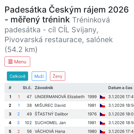
Padesátka Českým rájem 2026
- měřený trénink
Tréninková
padesátka - cíl CÍL Svijany,
Pivovarská restaurace, salónek
(54.2 km)
Menu
Celkově
Muži
Ženy
#
St.č.
Závodník
Datum a čas
1
1
47
UNGERMANOVÁ Elizabeth
1999
3.1.2026 17:
2
1
38
MIŠUREC David
1981
3.1.2026 18:
3
2
49
ŠŤASTNÝ Dalibor
1976
3.1.2026 18:
4
3
102
SUCHOMEL Jan
1981
3.1.2026 18:
5
2
56
VÁCHOVÁ Hana
1980
3.1.2026 17: