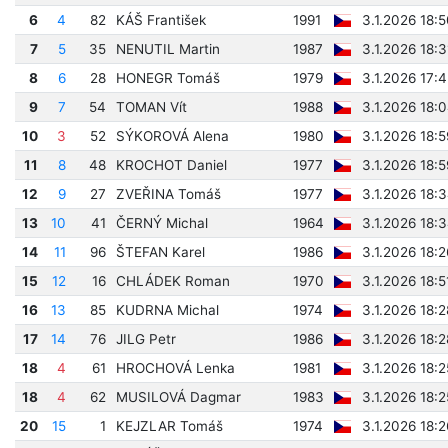
6
4
82
KÁŠ František
1991
3.1.2026 18:
7
5
35
NENUTIL Martin
1987
3.1.2026 18:
8
6
28
HONEGR Tomáš
1979
3.1.2026 17:
9
7
54
TOMAN Vít
1988
3.1.2026 18:
10
3
52
SÝKOROVÁ Alena
1980
3.1.2026 18:
11
8
48
KROCHOT Daniel
1977
3.1.2026 18:
12
9
27
ZVEŘINA Tomáš
1977
3.1.2026 18:
13
10
41
ČERNÝ Michal
1964
3.1.2026 18:
14
11
96
ŠTEFAN Karel
1986
3.1.2026 18:
15
12
16
CHLÁDEK Roman
1970
3.1.2026 18:5
16
13
85
KUDRNA Michal
1974
3.1.2026 18:
17
14
76
JILG Petr
1986
3.1.2026 18:
18
4
61
HROCHOVÁ Lenka
1981
3.1.2026 18:
18
4
62
MUSILOVÁ Dagmar
1983
3.1.2026 18:
20
15
1
KEJZLAR Tomáš
1974
3.1.2026 18: