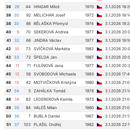
36
28
44
HINGAR Miloš
1970
3.1.2026 19:
38
30
92
MELICHAR Josef
1972
3.1.2026 16:
38
30
86
BĚLAŠKA Přemysl
1974
3.1.2026 19:
40
9
70
SEKEROVÁ Andrea
1977
3.1.2026 20:
41
32
66
JINDRA Václav
1977
3.1.2026 19:
42
10
73
SVÍČKOVÁ Markéta
1982
3.1.2026 20:
42
33
72
ŠPELDA Jan
1987
3.1.2026 20:
44
11
71
FULÍNOVÁ Jana
1977
3.1.2026 20:
45
12
58
SVOBODOVÁ Michaela
1983
3.1.2026 17:
46
13
42
MOTVIČKOVÁ Kristýna
1980
3.1.2026 21:
47
34
5
ZAHÁLKA Tomáš
1978
3.1.2026 21:
48
14
83
LEDEREROVÁ Kamila
1973
3.1.2026 21:
49
35
84
VALEŠ Milan
1960
3.1.2026 21:
50
36
7
BUBLA Daniel
1967
3.1.2026 21:1
51
37
103
PLAŠIL Ondřej
1982
3.1.2026 22:1