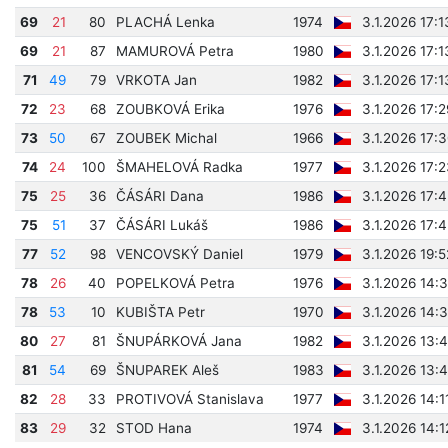
69
21
80
PLACHÁ Lenka
1974
3.1.2026 17:
69
21
87
MAMUROVÁ Petra
1980
3.1.2026 17:
71
49
79
VRKOTA Jan
1982
3.1.2026 17:
72
23
68
ZOUBKOVÁ Erika
1976
3.1.2026 17:
73
50
67
ZOUBEK Michal
1966
3.1.2026 17:
74
24
100
ŠMAHELOVÁ Radka
1977
3.1.2026 17:
75
25
36
ČÁSÁRI Dana
1986
3.1.2026 17:
75
51
37
ČÁSÁRI Lukáš
1986
3.1.2026 17:
77
52
98
VENCOVSKÝ Daniel
1979
3.1.2026 19:
78
26
40
POPELKOVÁ Petra
1976
3.1.2026 14:
78
53
10
KUBIŠTA Petr
1970
3.1.2026 14:
80
27
81
ŠNUPÁRKOVÁ Jana
1982
3.1.2026 13:
81
54
69
ŠNUPAREK Aleš
1983
3.1.2026 13:
82
28
33
PROTIVOVÁ Stanislava
1977
3.1.2026 14:1
83
29
32
STOD Hana
1974
3.1.2026 14: