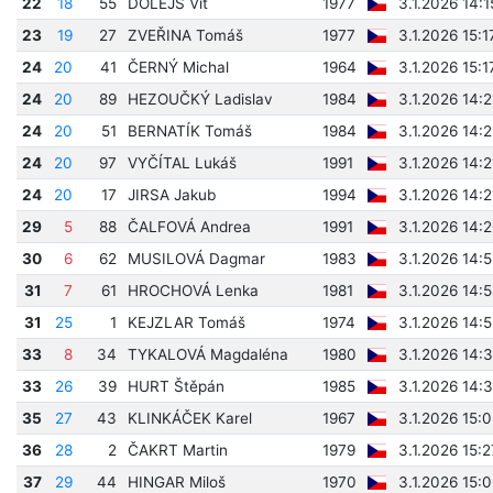
22
18
55
DOLEJŠ Vít
1977
3.1.2026 14:
23
19
27
ZVEŘINA Tomáš
1977
3.1.2026 15:1
24
20
41
ČERNÝ Michal
1964
3.1.2026 15:1
24
20
89
HEZOUČKÝ Ladislav
1984
3.1.2026 14:
24
20
51
BERNATÍK Tomáš
1984
3.1.2026 14:
24
20
97
VYČÍTAL Lukáš
1991
3.1.2026 14:
24
20
17
JIRSA Jakub
1994
3.1.2026 14:
29
5
88
ČALFOVÁ Andrea
1991
3.1.2026 14:
30
6
62
MUSILOVÁ Dagmar
1983
3.1.2026 14:
31
7
61
HROCHOVÁ Lenka
1981
3.1.2026 14:
31
25
1
KEJZLAR Tomáš
1974
3.1.2026 14:
33
8
34
TYKALOVÁ Magdaléna
1980
3.1.2026 14:
33
26
39
HURT Štěpán
1985
3.1.2026 14:
35
27
43
KLINKÁČEK Karel
1967
3.1.2026 15:
36
28
2
ČAKRT Martin
1979
3.1.2026 15:
37
29
44
HINGAR Miloš
1970
3.1.2026 15: