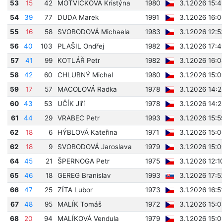
53
15
42
MOTVIČKOVÁ Kristýna
1980
3.1.2026 15:
54
39
77
DUDA Marek
1991
3.1.2026 16:
55
16
58
SVOBODOVÁ Michaela
1983
3.1.2026 12:
56
40
103
PLAŠIL Ondřej
1982
3.1.2026 17:
57
41
99
KOTLÁŘ Petr
1982
3.1.2026 16:
58
42
60
CHLUBNÝ Michal
1980
3.1.2026 15:
59
17
57
MACOLOVÁ Radka
1978
3.1.2026 14:
60
43
53
UČÍK Jiří
1978
3.1.2026 14:
61
44
29
VRABEC Petr
1993
3.1.2026 15:
62
18
6
HÝBLOVÁ Kateřina
1971
3.1.2026 15:
62
18
9
SVOBODOVÁ Jaroslava
1979
3.1.2026 15:
64
45
21
ŠPERNOGA Petr
1975
3.1.2026 12:
65
46
18
GEREG Branislav
1993
3.1.2026 17:
66
47
25
ZÍTA Lubor
1973
3.1.2026 16:5
67
48
95
MALÍK Tomáš
1972
3.1.2026 15:
68
20
94
MALÍKOVÁ Vendula
1979
3.1.2026 15: