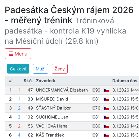
Padesátka Českým rájem 2026
- měřený trénink
Tréninková
padesátka - kontrola K19 vyhlídka
na Měsíční údolí (29.8 km)
Menu
Celkově
Muži
Ženy
#
St.č.
Závodník
Datum a čas
1
1
47
UNGERMANOVÁ Elizabeth
1999
3.1.2026 14:
2
1
38
MIŠUREC David
1981
3.1.2026 15:
3
2
49
ŠŤASTNÝ Dalibor
1976
3.1.2026 15:
4
3
102
SUCHOMEL Jan
1981
3.1.2026 15:
5
2
56
VÁCHOVÁ Hana
1980
3.1.2026 14:
6
4
82
KÁŠ František
1991
3.1.2026 15: