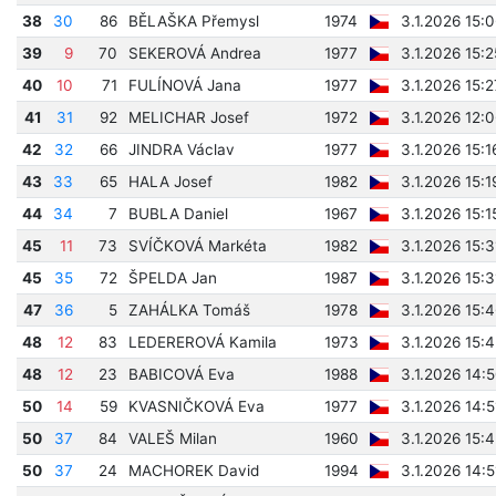
38
30
86
BĚLAŠKA Přemysl
1974
3.1.2026 15:
39
9
70
SEKEROVÁ Andrea
1977
3.1.2026 15:
40
10
71
FULÍNOVÁ Jana
1977
3.1.2026 15:
41
31
92
MELICHAR Josef
1972
3.1.2026 12:
42
32
66
JINDRA Václav
1977
3.1.2026 15:1
43
33
65
HALA Josef
1982
3.1.2026 15:1
44
34
7
BUBLA Daniel
1967
3.1.2026 15:1
45
11
73
SVÍČKOVÁ Markéta
1982
3.1.2026 15:
45
35
72
ŠPELDA Jan
1987
3.1.2026 15:
47
36
5
ZAHÁLKA Tomáš
1978
3.1.2026 15:
48
12
83
LEDEREROVÁ Kamila
1973
3.1.2026 15:
48
12
23
BABICOVÁ Eva
1988
3.1.2026 14:
50
14
59
KVASNIČKOVÁ Eva
1977
3.1.2026 14:
50
37
84
VALEŠ Milan
1960
3.1.2026 15:
50
37
24
MACHOREK David
1994
3.1.2026 14: