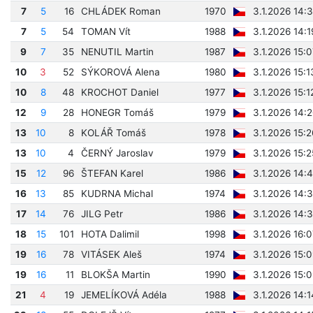
7
5
16
CHLÁDEK Roman
1970
3.1.2026 14:
7
5
54
TOMAN Vít
1988
3.1.2026 14:
9
7
35
NENUTIL Martin
1987
3.1.2026 15:
10
3
52
SÝKOROVÁ Alena
1980
3.1.2026 15:
10
8
48
KROCHOT Daniel
1977
3.1.2026 15:1
12
9
28
HONEGR Tomáš
1979
3.1.2026 14:
13
10
8
KOLÁŘ Tomáš
1978
3.1.2026 15:
13
10
4
ČERNÝ Jaroslav
1979
3.1.2026 15:
15
12
96
ŠTEFAN Karel
1986
3.1.2026 14:
16
13
85
KUDRNA Michal
1974
3.1.2026 14:
17
14
76
JILG Petr
1986
3.1.2026 14:
18
15
101
HOTA Dalimil
1998
3.1.2026 16:
19
16
78
VITÁSEK Aleš
1974
3.1.2026 15:
19
16
11
BLOKŠA Martin
1990
3.1.2026 15:
21
4
19
JEMELÍKOVÁ Adéla
1988
3.1.2026 14: