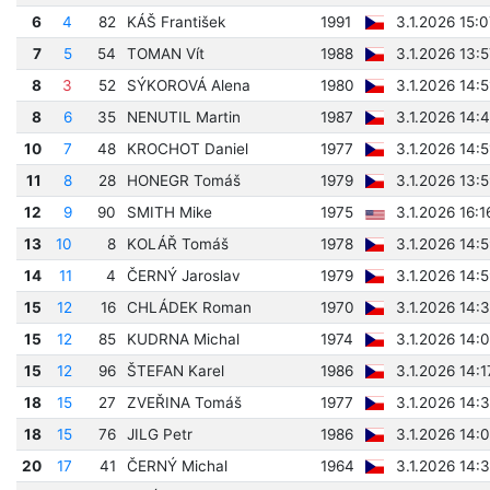
6
4
82
KÁŠ František
1991
3.1.2026 15:
7
5
54
TOMAN Vít
1988
3.1.2026 13:
8
3
52
SÝKOROVÁ Alena
1980
3.1.2026 14:
8
6
35
NENUTIL Martin
1987
3.1.2026 14:
10
7
48
KROCHOT Daniel
1977
3.1.2026 14:
11
8
28
HONEGR Tomáš
1979
3.1.2026 13:
12
9
90
SMITH Mike
1975
3.1.2026 16:1
13
10
8
KOLÁŘ Tomáš
1978
3.1.2026 14:
14
11
4
ČERNÝ Jaroslav
1979
3.1.2026 14:
15
12
16
CHLÁDEK Roman
1970
3.1.2026 14:
15
12
85
KUDRNA Michal
1974
3.1.2026 14:
15
12
96
ŠTEFAN Karel
1986
3.1.2026 14:
18
15
27
ZVEŘINA Tomáš
1977
3.1.2026 14:
18
15
76
JILG Petr
1986
3.1.2026 14:
20
17
41
ČERNÝ Michal
1964
3.1.2026 14: