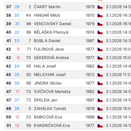
37
29
2
ČAKRT Martin
1979
3.1.2026 14:
38
30
44
HINGAR Miloš
1970
3.1.2026 14:
39
31
98
VENCOVSKÝ Daniel
1979
3.1.2026 16:1
40
32
86
BĚLAŠKA Přemysl
1974
3.1.2026 14:
41
33
7
BUBLA Daniel
1967
3.1.2026 14:
42
9
71
FULÍNOVÁ Jana
1977
3.1.2026 15:
42
9
70
SEKEROVÁ Andrea
1977
3.1.2026 15:
42
34
65
HALA Josef
1982
3.1.2026 14:
45
35
92
MELICHAR Josef
1972
3.1.2026 11:
46
36
66
JINDRA Václav
1977
3.1.2026 14:
47
11
73
SVÍČKOVÁ Markéta
1982
3.1.2026 14:
47
37
72
ŠPELDA Jan
1987
3.1.2026 14:
49
38
5
ZAHÁLKA Tomáš
1978
3.1.2026 15:
50
12
23
BABICOVÁ Eva
1988
3.1.2026 14:
51
13
59
KVASNIČKOVÁ Eva
1977
3.1.2026 14: