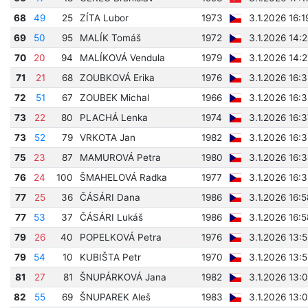
68
49
25
ZÍTA Lubor
1973
3.1.2026 16:1
69
50
95
MALÍK Tomáš
1972
3.1.2026 14:
70
20
94
MALÍKOVÁ Vendula
1979
3.1.2026 14:
71
21
68
ZOUBKOVÁ Erika
1976
3.1.2026 16:
72
51
67
ZOUBEK Michal
1966
3.1.2026 16:
73
22
80
PLACHÁ Lenka
1974
3.1.2026 16:
73
52
79
VRKOTA Jan
1982
3.1.2026 16:
75
23
87
MAMUROVÁ Petra
1980
3.1.2026 16:
76
24
100
ŠMAHELOVÁ Radka
1977
3.1.2026 16:
77
25
36
ČÁSÁRI Dana
1986
3.1.2026 16:
77
53
37
ČÁSÁRI Lukáš
1986
3.1.2026 16:
79
26
40
POPELKOVÁ Petra
1976
3.1.2026 13:
79
54
10
KUBIŠTA Petr
1970
3.1.2026 13:
81
27
81
ŠNUPÁRKOVÁ Jana
1982
3.1.2026 13:
82
55
69
ŠNUPAREK Aleš
1983
3.1.2026 13: