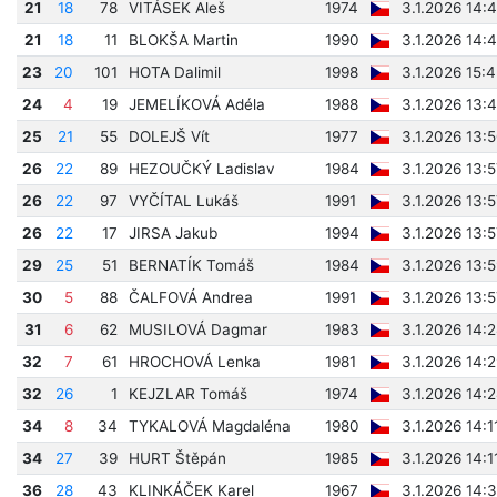
21
18
78
VITÁSEK Aleš
1974
3.1.2026 14:
21
18
11
BLOKŠA Martin
1990
3.1.2026 14:
23
20
101
HOTA Dalimil
1998
3.1.2026 15:
24
4
19
JEMELÍKOVÁ Adéla
1988
3.1.2026 13:
25
21
55
DOLEJŠ Vít
1977
3.1.2026 13:
26
22
89
HEZOUČKÝ Ladislav
1984
3.1.2026 13:
26
22
97
VYČÍTAL Lukáš
1991
3.1.2026 13:
26
22
17
JIRSA Jakub
1994
3.1.2026 13:
29
25
51
BERNATÍK Tomáš
1984
3.1.2026 13:
30
5
88
ČALFOVÁ Andrea
1991
3.1.2026 13:
31
6
62
MUSILOVÁ Dagmar
1983
3.1.2026 14:
32
7
61
HROCHOVÁ Lenka
1981
3.1.2026 14:
32
26
1
KEJZLAR Tomáš
1974
3.1.2026 14:
34
8
34
TYKALOVÁ Magdaléna
1980
3.1.2026 14:1
34
27
39
HURT Štěpán
1985
3.1.2026 14:1
36
28
43
KLINKÁČEK Karel
1967
3.1.2026 14: