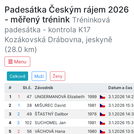
Padesátka Českým rájem 2026
- měřený trénink
Tréninková
padesátka - kontrola K17
Kozákovská Drábovna, jeskyně
(28.0 km)
Menu
Celkově
Muži
Ženy
#
St.č.
Závodník
Datum a čas
1
1
47
UNGERMANOVÁ Elizabeth
1999
3.1.2026 14:
2
1
38
MIŠUREC David
1981
3.1.2026 15:
3
2
49
ŠŤASTNÝ Dalibor
1976
3.1.2026 14:
4
3
102
SUCHOMEL Jan
1981
3.1.2026 15:
5
2
56
VÁCHOVÁ Hana
1980
3.1.2026 13: