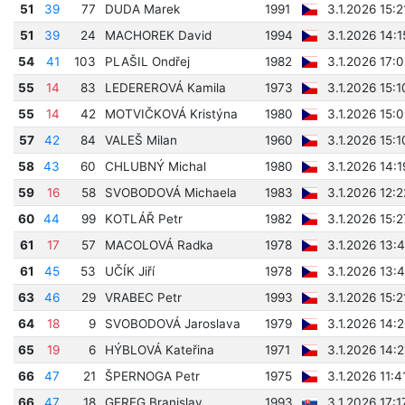
51
39
77
DUDA Marek
1991
3.1.2026 15:2
51
39
24
MACHOREK David
1994
3.1.2026 14:
54
41
103
PLAŠIL Ondřej
1982
3.1.2026 17:
55
14
83
LEDEREROVÁ Kamila
1973
3.1.2026 15:
55
14
42
MOTVIČKOVÁ Kristýna
1980
3.1.2026 15:
57
42
84
VALEŠ Milan
1960
3.1.2026 15:
58
43
60
CHLUBNÝ Michal
1980
3.1.2026 14:
59
16
58
SVOBODOVÁ Michaela
1983
3.1.2026 12:
60
44
99
KOTLÁŘ Petr
1982
3.1.2026 15:
61
17
57
MACOLOVÁ Radka
1978
3.1.2026 13:
61
45
53
UČÍK Jiří
1978
3.1.2026 13:
63
46
29
VRABEC Petr
1993
3.1.2026 15:2
64
18
9
SVOBODOVÁ Jaroslava
1979
3.1.2026 14:
65
19
6
HÝBLOVÁ Kateřina
1971
3.1.2026 14:
66
47
21
ŠPERNOGA Petr
1975
3.1.2026 11:4
66
47
18
GEREG Branislav
1993
3.1.2026 17:1