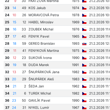
22
9
30
PAATZOVÁ Martina
1975
21.2.2026 10
23
14
49
KOS Jakub
1974
21.2.2026 10
24
10
26
MORAVCOVÁ Petra
1978
21.2.2026 10
25
15
12
HABEL Miroslav
1969
21.2.2026 10
26
16
33
ZOUBEK Michal
1976
21.2.2026 11
27
17
40
FENYK Pavel
1965
21.2.2026 11
28
18
59
GEREG Branislav
1993
21.2.2026 12
29
11
41
FENYKOVÁ Martina
1975
21.2.2026 11
30
12
23
SUKOVÁ Ivona
1990
21.2.2026 11
30
19
18
DUDA Marek
1991
21.2.2026 11
32
13
27
ŠNUPÁRKOVÁ Jana
1982
21.2.2026 11
33
20
29
ŠNUPÁREK Aleš
1983
21.2.2026 11
34
21
2
ŠEDA Jan
1962
21.2.2026 11
34
21
6
TUREK Michal
1982
21.2.2026 11
36
23
50
GAVLÍK Pavel
1990
21.2.2026 11
37
24
31
NYKEL Lumír
1967
21.2.2026 11