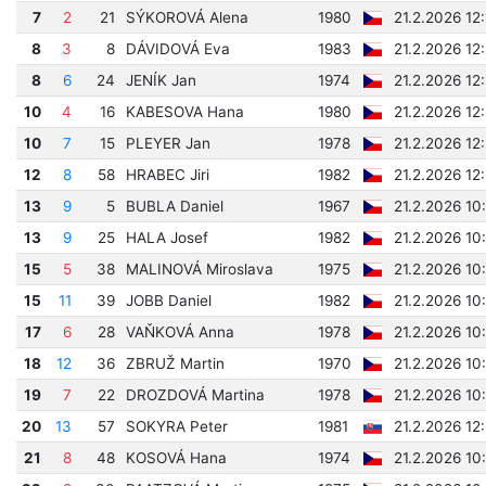
7
2
21
SÝKOROVÁ Alena
1980
21.2.2026 12
8
3
8
DÁVIDOVÁ Eva
1983
21.2.2026 12
8
6
24
JENÍK Jan
1974
21.2.2026 12
10
4
16
KABESOVA Hana
1980
21.2.2026 12
10
7
15
PLEYER Jan
1978
21.2.2026 12
12
8
58
HRABEC Jiri
1982
21.2.2026 12
13
9
5
BUBLA Daniel
1967
21.2.2026 10
13
9
25
HALA Josef
1982
21.2.2026 10
15
5
38
MALINOVÁ Miroslava
1975
21.2.2026 10
15
11
39
JOBB Daniel
1982
21.2.2026 10
17
6
28
VAŇKOVÁ Anna
1978
21.2.2026 10
18
12
36
ZBRUŽ Martin
1970
21.2.2026 10
19
7
22
DROZDOVÁ Martina
1978
21.2.2026 10
20
13
57
SOKYRA Peter
1981
21.2.2026 12
21
8
48
KOSOVÁ Hana
1974
21.2.2026 10