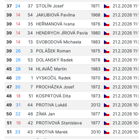
37
24
37
STOLÍN Josef
1971
21.2.2026 11
39
14
54
JAKUBIOVÁ Pavlina
1968
21.2.2026 11
39
14
35
HEŘMANOVÁ Ivana
1976
21.2.2026 11
39
14
34
HENDRYCH JÍROVÁ Pavla
1980
21.2.2026 11
39
14
13
SVOBODOVÁ Michaela
1983
21.2.2026 11
39
26
3
POLÁŠEK Roman
1975
21.2.2026 11
39
26
53
DOLANSKÝ Radek
1978
21.2.2026 11
45
28
14
HLAVÁČ Martin
1983
21.2.2026 11
46
29
1
VYSKOČIL Radek
1970
21.2.2026 11
47
30
7
PROCHÁZKA Josef
1972
21.2.2026 11
48
18
51
KOSPRTOVÁ Dita
1973
21.2.2026 11
49
31
44
PROTIVA Lukáš
2012
21.2.2026 10
50
32
46
ZÍMA Jan
1977
21.2.2026 10
51
19
42
PROTIVOVÁ Stanislava
1977
21.2.2026 10
51
33
43
PROTIVA Marek
2010
21.2.2026 10