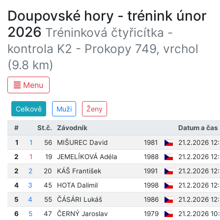
Doupovské hory - trénink únor
2026
Tréninková čtyřicítka -
kontrola K2 - Prokopy 749, vrchol
(9.8 km)
Menu
Celkově
Muži
Ženy
#
St.č.
Závodník
Datum a čas
1
1
56
MIŠUREC David
1981
21.2.2026 12
2
1
19
JEMELÍKOVÁ Adéla
1988
21.2.2026 12
2
2
20
KÁŠ František
1991
21.2.2026 12
4
3
45
HOTA Dalimil
1998
21.2.2026 12
5
4
55
ČÁSÁRI Lukáš
1986
21.2.2026 12
6
5
47
ČERNÝ Jaroslav
1979
21.2.2026 10