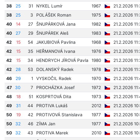
38
25
31
NYKEL Lumír
1967
21.2.2026 11
38
25
3
POLÁŠEK Roman
1975
21.2.2026 11
40
14
27
ŠNUPÁRKOVÁ Jana
1982
21.2.2026 11
40
27
29
ŠNUPÁREK Aleš
1983
21.2.2026 11
42
15
54
JAKUBIOVÁ Pavlina
1968
21.2.2026 11
42
15
35
HEŘMANOVÁ Ivana
1976
21.2.2026 11
42
15
34
HENDRYCH JÍROVÁ Pavla
1980
21.2.2026 11
42
28
53
DOLANSKÝ Radek
1978
21.2.2026 11
46
29
1
VYSKOČIL Radek
1970
21.2.2026 11
47
30
7
PROCHÁZKA Josef
1972
21.2.2026 11
48
18
51
KOSPRTOVÁ Dita
1973
21.2.2026 11
49
31
44
PROTIVA Lukáš
2012
21.2.2026 10
50
19
42
PROTIVOVÁ Stanislava
1977
21.2.2026 10
50
32
46
ZÍMA Jan
1977
21.2.2026 10
50
32
43
PROTIVA Marek
2010
21.2.2026 10