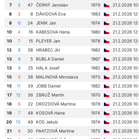
7
5
47
ČERNÝ Jaroslav
1979
21.2.2026 10
8
3
8
DÁVIDOVÁ Eva
1983
21.2.2026 12
8
6
24
JENÍK Jan
1974
21.2.2026 12
10
4
16
KABESOVA Hana
1980
21.2.2026 12
10
7
15
PLEYER Jan
1978
21.2.2026 12
12
8
58
HRABEC Jiri
1982
21.2.2026 12
13
9
5
BUBLA Daniel
1967
21.2.2026 10
13
9
25
HALA Josef
1982
21.2.2026 10
15
5
38
MALINOVÁ Miroslava
1975
21.2.2026 10
15
11
39
JOBB Daniel
1982
21.2.2026 10
17
12
36
ZBRUŽ Martin
1970
21.2.2026 10
18
6
22
DROZDOVÁ Martina
1978
21.2.2026 10
19
7
48
KOSOVÁ Hana
1974
21.2.2026 10
20
13
49
KOS Jakub
1974
21.2.2026 10
21
8
30
PAATZOVÁ Martina
1975
21.2.2026 10