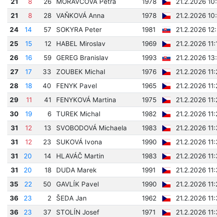
21
8
26
MORAVCOVÁ Petra
1978
21.2.2026 10
21
8
28
VAŇKOVÁ Anna
1978
21.2.2026 10
24
14
57
SOKYRA Peter
1981
21.2.2026 12
25
15
12
HABEL Miroslav
1969
21.2.2026 11
26
16
59
GEREG Branislav
1993
21.2.2026 13
27
17
33
ZOUBEK Michal
1976
21.2.2026 11
28
18
40
FENYK Pavel
1965
21.2.2026 11
29
11
41
FENYKOVÁ Martina
1975
21.2.2026 11
30
19
6
TUREK Michal
1982
21.2.2026 11
31
12
13
SVOBODOVÁ Michaela
1983
21.2.2026 11
31
12
23
SUKOVÁ Ivona
1990
21.2.2026 11
31
20
14
HLAVÁČ Martin
1983
21.2.2026 11
31
20
18
DUDA Marek
1991
21.2.2026 11
35
22
50
GAVLÍK Pavel
1990
21.2.2026 11
36
23
2
ŠEDA Jan
1962
21.2.2026 11
36
23
37
STOLÍN Josef
1971
21.2.2026 11