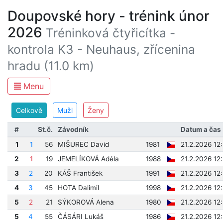
Doupovské hory - trénink únor
2026
Tréninková čtyřicítka -
kontrola K3 - Neuhaus, zřícenina
hradu (11.0 km)
Menu
Celkově
Muži
Ženy
#
St.č.
Závodník
Datum a čas
1
1
56
MIŠUREC David
1981
21.2.2026 12
2
1
19
JEMELÍKOVÁ Adéla
1988
21.2.2026 12
3
2
20
KÁŠ František
1991
21.2.2026 12
4
3
45
HOTA Dalimil
1998
21.2.2026 12
5
2
21
SÝKOROVÁ Alena
1980
21.2.2026 12
5
4
55
ČÁSÁRI Lukáš
1986
21.2.2026 12