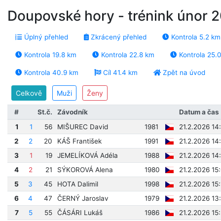
Doupovské hory - trénink únor 
Úplný přehled
Zkrácený přehled
Kontrola 5.2 km
Kontrola 19.8 km
Kontrola 22.8 km
Kontrola 25.
Kontrola 40.9 km
Cíl 41.4 km
Zpět na úvod
Celkově
Muži
Ženy
#
St.č.
Závodník
Datum a čas
1
1
56
MIŠUREC David
1981
21.2.2026 14
2
2
20
KÁŠ František
1991
21.2.2026 14
3
1
19
JEMELÍKOVÁ Adéla
1988
21.2.2026 14
4
2
21
SÝKOROVÁ Alena
1980
21.2.2026 15
5
3
45
HOTA Dalimil
1998
21.2.2026 15
6
4
47
ČERNÝ Jaroslav
1979
21.2.2026 13
7
5
55
ČÁSÁRI Lukáš
1986
21.2.2026 15