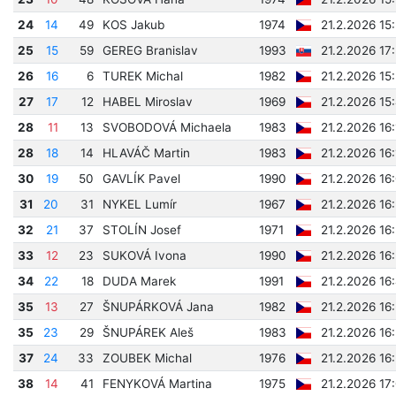
24
14
49
KOS Jakub
1974
21.2.2026 15
25
15
59
GEREG Branislav
1993
21.2.2026 17
26
16
6
TUREK Michal
1982
21.2.2026 15
27
17
12
HABEL Miroslav
1969
21.2.2026 15
28
11
13
SVOBODOVÁ Michaela
1983
21.2.2026 16
28
18
14
HLAVÁČ Martin
1983
21.2.2026 16
30
19
50
GAVLÍK Pavel
1990
21.2.2026 16
31
20
31
NYKEL Lumír
1967
21.2.2026 16
32
21
37
STOLÍN Josef
1971
21.2.2026 16
33
12
23
SUKOVÁ Ivona
1990
21.2.2026 16
34
22
18
DUDA Marek
1991
21.2.2026 16
35
13
27
ŠNUPÁRKOVÁ Jana
1982
21.2.2026 16
35
23
29
ŠNUPÁREK Aleš
1983
21.2.2026 16
37
24
33
ZOUBEK Michal
1976
21.2.2026 16
38
14
41
FENYKOVÁ Martina
1975
21.2.2026 17