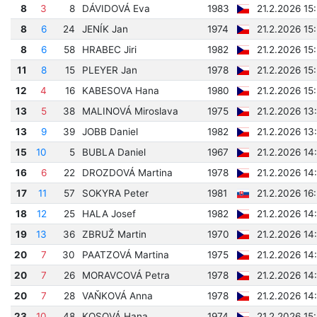
8
3
8
DÁVIDOVÁ Eva
1983
21.2.2026 15
8
6
24
JENÍK Jan
1974
21.2.2026 15
8
6
58
HRABEC Jiri
1982
21.2.2026 15
11
8
15
PLEYER Jan
1978
21.2.2026 15
12
4
16
KABESOVA Hana
1980
21.2.2026 15
13
5
38
MALINOVÁ Miroslava
1975
21.2.2026 13
13
9
39
JOBB Daniel
1982
21.2.2026 13
15
10
5
BUBLA Daniel
1967
21.2.2026 14
16
6
22
DROZDOVÁ Martina
1978
21.2.2026 14
17
11
57
SOKYRA Peter
1981
21.2.2026 16
18
12
25
HALA Josef
1982
21.2.2026 14
19
13
36
ZBRUŽ Martin
1970
21.2.2026 14
20
7
30
PAATZOVÁ Martina
1975
21.2.2026 14
20
7
26
MORAVCOVÁ Petra
1978
21.2.2026 14
20
7
28
VAŇKOVÁ Anna
1978
21.2.2026 14
23
10
48
KOSOVÁ Hana
1974
21.2.2026 15