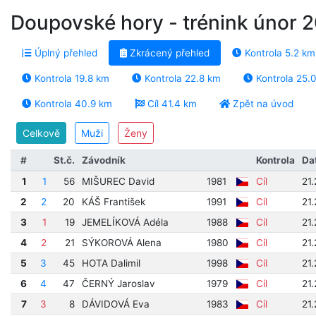
Doupovské hory - trénink únor 
Úplný přehled
Zkrácený přehled
Kontrola 5.2 km
Kontrola 19.8 km
Kontrola 22.8 km
Kontrola 25.
Kontrola 40.9 km
Cíl 41.4 km
Zpět na úvod
Celkově
Muži
Ženy
#
St.č.
Závodník
Kontrola
Da
1
1
56
MIŠUREC David
1981
Cíl
21.
2
2
20
KÁŠ František
1991
Cíl
21
3
1
19
JEMELÍKOVÁ Adéla
1988
Cíl
21
4
2
21
SÝKOROVÁ Alena
1980
Cíl
21.
5
3
45
HOTA Dalimil
1998
Cíl
21
6
4
47
ČERNÝ Jaroslav
1979
Cíl
21
7
3
8
DÁVIDOVÁ Eva
1983
Cíl
21