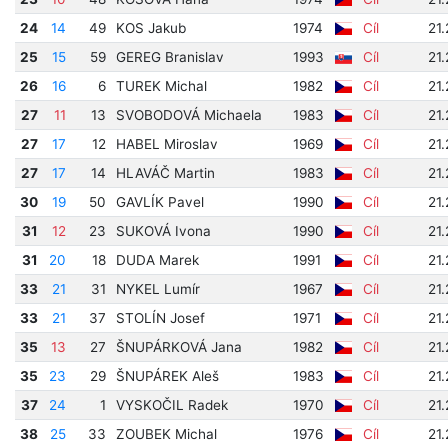
24
14
49
KOS Jakub
1974
Cíl
21
25
15
59
GEREG Branislav
1993
Cíl
21
26
16
6
TUREK Michal
1982
Cíl
21
27
11
13
SVOBODOVÁ Michaela
1983
Cíl
21
27
17
12
HABEL Miroslav
1969
Cíl
21
27
17
14
HLAVÁČ Martin
1983
Cíl
21
30
19
50
GAVLÍK Pavel
1990
Cíl
21
31
12
23
SUKOVÁ Ivona
1990
Cíl
21
31
20
18
DUDA Marek
1991
Cíl
21
33
21
31
NYKEL Lumír
1967
Cíl
21
33
21
37
STOLÍN Josef
1971
Cíl
21
35
13
27
ŠNUPÁRKOVÁ Jana
1982
Cíl
21
35
23
29
ŠNUPÁREK Aleš
1983
Cíl
21
37
24
1
VYSKOČIL Radek
1970
Cíl
21.
38
25
33
ZOUBEK Michal
1976
Cíl
21