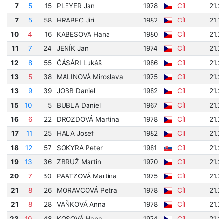
7
5
15
PLEYER Jan
1978
Cíl
21
7
5
58
HRABEC Jiri
1982
Cíl
21
10
4
16
KABESOVA Hana
1980
Cíl
21
11
7
24
JENÍK Jan
1974
Cíl
21.
12
8
55
ČÁSÁRI Lukáš
1986
Cíl
21
13
5
38
MALINOVÁ Miroslava
1975
Cíl
21
13
9
39
JOBB Daniel
1982
Cíl
21
15
10
5
BUBLA Daniel
1967
Cíl
21.
16
6
22
DROZDOVÁ Martina
1978
Cíl
21
17
11
25
HALA Josef
1982
Cíl
21.
18
12
57
SOKYRA Peter
1981
Cíl
21
19
13
36
ZBRUŽ Martin
1970
Cíl
21
20
7
30
PAATZOVÁ Martina
1975
Cíl
21
21
8
26
MORAVCOVÁ Petra
1978
Cíl
21
21
8
28
VAŇKOVÁ Anna
1978
Cíl
21
23
10
48
KOSOVÁ Hana
1974
Cíl
21