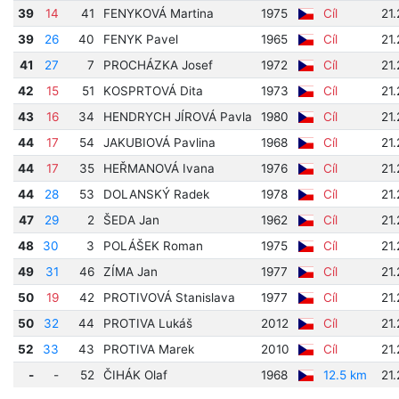
39
14
41
FENYKOVÁ Martina
1975
Cíl
21.
39
26
40
FENYK Pavel
1965
Cíl
21.
41
27
7
PROCHÁZKA Josef
1972
Cíl
21.
42
15
51
KOSPRTOVÁ Dita
1973
Cíl
21.
43
16
34
HENDRYCH JÍROVÁ Pavla
1980
Cíl
21
44
17
54
JAKUBIOVÁ Pavlina
1968
Cíl
21
44
17
35
HEŘMANOVÁ Ivana
1976
Cíl
21
44
28
53
DOLANSKÝ Radek
1978
Cíl
21
47
29
2
ŠEDA Jan
1962
Cíl
21
48
30
3
POLÁŠEK Roman
1975
Cíl
21
49
31
46
ZÍMA Jan
1977
Cíl
21
50
19
42
PROTIVOVÁ Stanislava
1977
Cíl
21
50
32
44
PROTIVA Lukáš
2012
Cíl
21
52
33
43
PROTIVA Marek
2010
Cíl
21
-
-
52
ČIHÁK Olaf
1968
12.5 km
21.