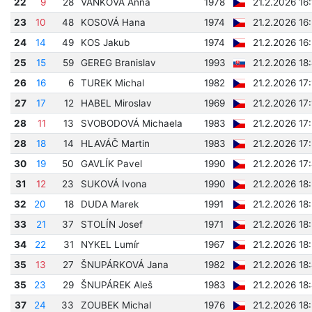
22
9
28
VAŇKOVÁ Anna
1978
21.2.2026 16
23
10
48
KOSOVÁ Hana
1974
21.2.2026 16
24
14
49
KOS Jakub
1974
21.2.2026 16
25
15
59
GEREG Branislav
1993
21.2.2026 18
26
16
6
TUREK Michal
1982
21.2.2026 17
27
17
12
HABEL Miroslav
1969
21.2.2026 17
28
11
13
SVOBODOVÁ Michaela
1983
21.2.2026 17
28
18
14
HLAVÁČ Martin
1983
21.2.2026 17
30
19
50
GAVLÍK Pavel
1990
21.2.2026 17
31
12
23
SUKOVÁ Ivona
1990
21.2.2026 18
32
20
18
DUDA Marek
1991
21.2.2026 18
33
21
37
STOLÍN Josef
1971
21.2.2026 18
34
22
31
NYKEL Lumír
1967
21.2.2026 18
35
13
27
ŠNUPÁRKOVÁ Jana
1982
21.2.2026 18
35
23
29
ŠNUPÁREK Aleš
1983
21.2.2026 18
37
24
33
ZOUBEK Michal
1976
21.2.2026 18