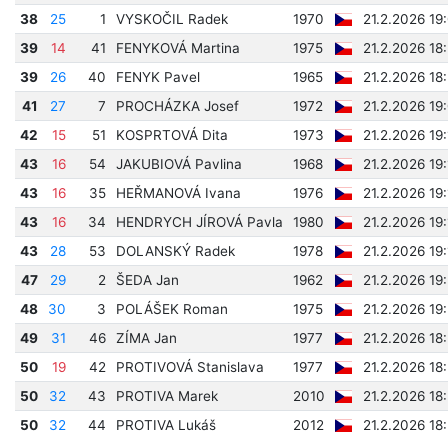
38
25
1
VYSKOČIL Radek
1970
21.2.2026 19
39
14
41
FENYKOVÁ Martina
1975
21.2.2026 18
39
26
40
FENYK Pavel
1965
21.2.2026 18
41
27
7
PROCHÁZKA Josef
1972
21.2.2026 19
42
15
51
KOSPRTOVÁ Dita
1973
21.2.2026 19
43
16
54
JAKUBIOVÁ Pavlina
1968
21.2.2026 19
43
16
35
HEŘMANOVÁ Ivana
1976
21.2.2026 19
43
16
34
HENDRYCH JÍROVÁ Pavla
1980
21.2.2026 19
43
28
53
DOLANSKÝ Radek
1978
21.2.2026 19
47
29
2
ŠEDA Jan
1962
21.2.2026 19
48
30
3
POLÁŠEK Roman
1975
21.2.2026 19
49
31
46
ZÍMA Jan
1977
21.2.2026 18
50
19
42
PROTIVOVÁ Stanislava
1977
21.2.2026 18
50
32
43
PROTIVA Marek
2010
21.2.2026 18
50
32
44
PROTIVA Lukáš
2012
21.2.2026 18