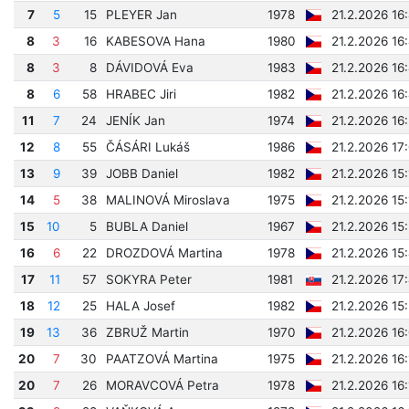
7
5
15
PLEYER Jan
1978
21.2.2026 16
8
3
16
KABESOVA Hana
1980
21.2.2026 16
8
3
8
DÁVIDOVÁ Eva
1983
21.2.2026 16
8
6
58
HRABEC Jiri
1982
21.2.2026 16
11
7
24
JENÍK Jan
1974
21.2.2026 16
12
8
55
ČÁSÁRI Lukáš
1986
21.2.2026 17
13
9
39
JOBB Daniel
1982
21.2.2026 15
14
5
38
MALINOVÁ Miroslava
1975
21.2.2026 15
15
10
5
BUBLA Daniel
1967
21.2.2026 15
16
6
22
DROZDOVÁ Martina
1978
21.2.2026 15
17
11
57
SOKYRA Peter
1981
21.2.2026 17
18
12
25
HALA Josef
1982
21.2.2026 15
19
13
36
ZBRUŽ Martin
1970
21.2.2026 16
20
7
30
PAATZOVÁ Martina
1975
21.2.2026 16
20
7
26
MORAVCOVÁ Petra
1978
21.2.2026 16