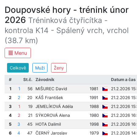
Doupovské hory - trénink únor
2026
Tréninková čtyřicítka -
kontrola K14 - Spálený vrch, vrchol
(38.7 km)
Menu
Celkově
Muži
Ženy
#
St.č.
Závodník
Datum a čas
1
1
56
MIŠUREC David
1981
21.2.2026 15
2
2
20
KÁŠ František
1991
21.2.2026 15
3
1
19
JEMELÍKOVÁ Adéla
1988
21.2.2026 15
4
2
21
SÝKOROVÁ Alena
1980
21.2.2026 16
5
3
45
HOTA Dalimil
1998
21.2.2026 16
6
4
47
ČERNÝ Jaroslav
1979
21.2.2026 14