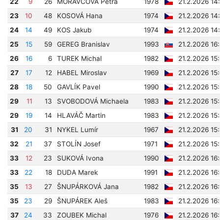
22
9
26
MORAVCOVÁ Petra
1978
21.2.2026 14
23
10
48
KOSOVÁ Hana
1974
21.2.2026 14
24
14
49
KOS Jakub
1974
21.2.2026 14
25
15
59
GEREG Branislav
1993
21.2.2026 16
26
16
6
TUREK Michal
1982
21.2.2026 15
27
17
12
HABEL Miroslav
1969
21.2.2026 15
28
18
50
GAVLÍK Pavel
1990
21.2.2026 15
29
11
13
SVOBODOVÁ Michaela
1983
21.2.2026 15
29
19
14
HLAVÁČ Martin
1983
21.2.2026 15
31
20
31
NYKEL Lumír
1967
21.2.2026 15
32
21
37
STOLÍN Josef
1971
21.2.2026 15
33
12
23
SUKOVÁ Ivona
1990
21.2.2026 16
33
22
18
DUDA Marek
1991
21.2.2026 16
35
13
27
ŠNUPÁRKOVÁ Jana
1982
21.2.2026 16
35
23
29
ŠNUPÁREK Aleš
1983
21.2.2026 16
37
24
33
ZOUBEK Michal
1976
21.2.2026 16