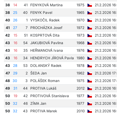
38
14
41
FENYKOVÁ Martina
1975
21.2.2026 16
38
25
40
FENYK Pavel
1965
21.2.2026 16
40
26
1
VYSKOČIL Radek
1970
21.2.2026 16
41
27
7
PROCHÁZKA Josef
1972
21.2.2026 16
42
15
51
KOSPRTOVÁ Dita
1973
21.2.2026 16
43
16
54
JAKUBIOVÁ Pavlina
1968
21.2.2026 16
43
16
35
HEŘMANOVÁ Ivana
1976
21.2.2026 16
43
16
34
HENDRYCH JÍROVÁ Pavla
1980
21.2.2026 16
43
28
53
DOLANSKÝ Radek
1978
21.2.2026 16
47
29
2
ŠEDA Jan
1962
21.2.2026 17
48
30
3
POLÁŠEK Roman
1975
21.2.2026 17
49
31
44
PROTIVA Lukáš
2012
21.2.2026 16
50
19
42
PROTIVOVÁ Stanislava
1977
21.2.2026 16
50
32
46
ZÍMA Jan
1977
21.2.2026 16
50
32
43
PROTIVA Marek
2010
21.2.2026 16