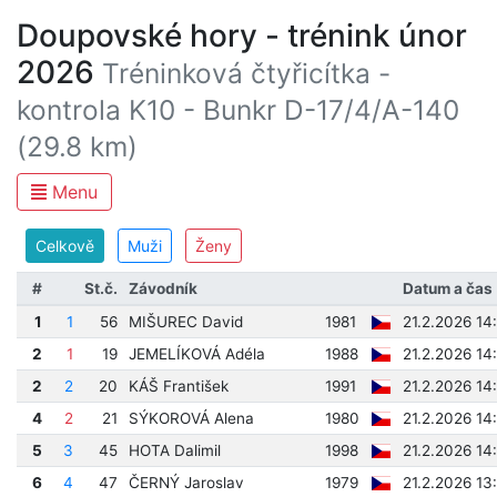
Doupovské hory - trénink únor
2026
Tréninková čtyřicítka -
kontrola K10 - Bunkr D-17/4/A-140
(29.8 km)
Menu
Celkově
Muži
Ženy
#
St.č.
Závodník
Datum a čas
1
1
56
MIŠUREC David
1981
21.2.2026 14
2
1
19
JEMELÍKOVÁ Adéla
1988
21.2.2026 14
2
2
20
KÁŠ František
1991
21.2.2026 14
4
2
21
SÝKOROVÁ Alena
1980
21.2.2026 14
5
3
45
HOTA Dalimil
1998
21.2.2026 14
6
4
47
ČERNÝ Jaroslav
1979
21.2.2026 13