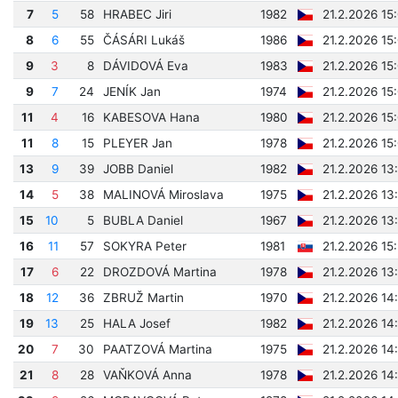
7
5
58
HRABEC Jiri
1982
21.2.2026 15
8
6
55
ČÁSÁRI Lukáš
1986
21.2.2026 15
9
3
8
DÁVIDOVÁ Eva
1983
21.2.2026 15
9
7
24
JENÍK Jan
1974
21.2.2026 15
11
4
16
KABESOVA Hana
1980
21.2.2026 15
11
8
15
PLEYER Jan
1978
21.2.2026 15
13
9
39
JOBB Daniel
1982
21.2.2026 13
14
5
38
MALINOVÁ Miroslava
1975
21.2.2026 13
15
10
5
BUBLA Daniel
1967
21.2.2026 13
16
11
57
SOKYRA Peter
1981
21.2.2026 15
17
6
22
DROZDOVÁ Martina
1978
21.2.2026 13
18
12
36
ZBRUŽ Martin
1970
21.2.2026 14
19
13
25
HALA Josef
1982
21.2.2026 14
20
7
30
PAATZOVÁ Martina
1975
21.2.2026 14
21
8
28
VAŇKOVÁ Anna
1978
21.2.2026 14